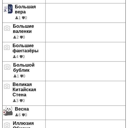
Большая
вера
👤
1
🛡️
0
Большие
валенки
👤
2
🛡️
0
Большие
фантазёры
👤
4
🛡️
0
Большой
бублик
👤
1
🛡️
0
Великая
Китайская
Стена
👤
3
🛡️
0
Весна
👤
6
🛡️
0
Иллюзия