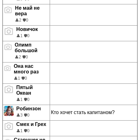
Не май не
вера
👤
2
🛡️
0
Новичок
👤
1
🛡️
0
Олимп
большой
👤
2
🛡️
0
Она нас
много раз
👤
1
🛡️
0
Пятый
Океан
👤
1
🛡️
0
Робинзон
Кто хочет стать капитаном?
👤
3
🛡️
0
Смех и Грех
👤
1
🛡️
0
Старушек не