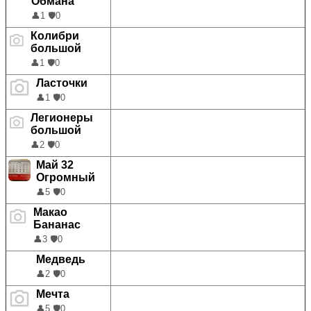
Обмана
👤
1
🛡️
0
Колибри
большой
👤
1
🛡️
0
Ласточки
👤
1
🛡️
0
Легионеры
большой
👤
2
🛡️
0
Май 32
Огромный
👤
5
🛡️
0
Макао
Бананас
👤
3
🛡️
0
Медведь
👤
2
🛡️
0
Мечта
👤
5
🛡️
0