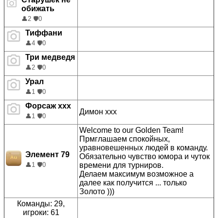
обижать
👤
2
🛡️
0
Тиффани
👤
4
🛡️
0
Три медведя
👤
2
🛡️
0
Урал
👤
1
🛡️
0
Форсаж ххх
Димон ххх
👤
1
🛡️
0
Welcome to our Golden Team!
Прмглашаем спокойных,
уравновешенных людей в команду.
Элемент 79
Обязательно чувство юмора и чуток
времени для турниров.
👤
1
🛡️
0
Делаем максимум возможное а
далее как получится ... только
Золото )))
Команды: 29,
игроки: 61