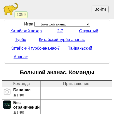
Войти
1059
Игра
Китайский покер
2-7
Открытый
Турбо
Китайский турбо-ананас
Китайский турбо-ананас-7
Тайваньский
Ананас
Большой ананас. Команды
Команда
Приглашение
Бананас
👤
1
🛡️
0
Без
ограничений
👤
1
🛡️
0