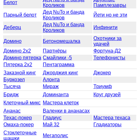
Белот
Кроликов
Памплезавры
Дед NuTo и банда
Парный белот
Йети но не эти
Кроликов
Дед NuTo и банда
Деберц
Инфинити
Кроликов
Охотники за
Домино
Бетономешалка
удачей
Домино 2x2
Партнёры
Фортуна-Д2
Домино пятерка
Смайлики -5
Телефонисты
Пятерка 2x2
Пентаграмма
Заказной кинг
Джорджия кинг
Джокер
Буркозел
Алонта
Тысяча
Мираж
Триумф
Бридж
Доминанта
Круг друзей
Клеточный микс
Мастера клеток
Ананас
Валенки в ананасах
Техас-покер
Гладиус
Мастера техаса
Омаха-покер
Май 32
Гладиаторы
Стоклеточные
Мегаполис
шашки