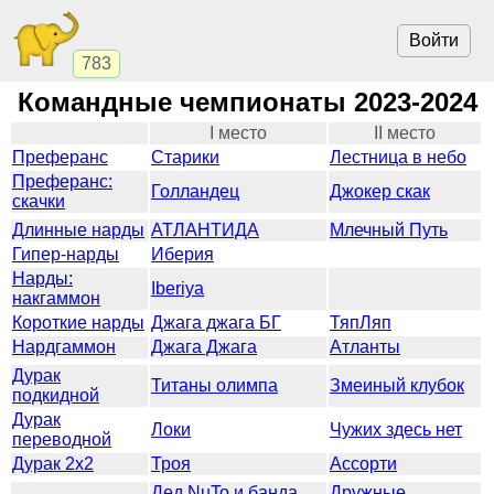
Войти
783
Командные чемпионаты 2023-2024
I место
II место
Преферанс
Старики
Лестница в небо
Преферанс:
Голландец
Джокер скак
скачки
Длинные нарды
АТЛАНТИДА
Млечный Путь
Гипер-нарды
Иберия
Нарды:
Iberiya
накгаммон
Короткие нарды
Джага джага БГ
ТяпЛяп
Нардгаммон
Джага Джага
Атланты
Дурак
Титаны олимпа
Змеиный клубок
подкидной
Дурак
Локи
Чужих здесь нет
переводной
Дурак 2х2
Троя
Ассорти
Дед NuTo и банда
Дружные