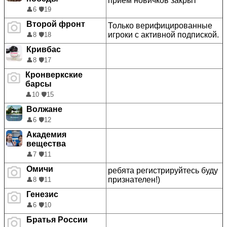
прием новичков закрыт
👤
6
🛡️
19
Второй фронт
Только верифицированные
игроки с активной подпиской.
👤
8
🛡️
18
Кривбас
👤
8
🛡️
17
Кронверкские
барсы
👤
10
🛡️
15
Волжане
👤
6
🛡️
12
Академия
вещества
👤
7
🛡️
11
Омичи
ребята регистрируйтесь буду
признателен!)
👤
8
🛡️
11
Генезис
👤
6
🛡️
10
Братья России