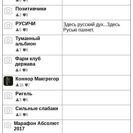
👤
8
🛡️
8
Позитивчики
👤
2
🛡️
8
РУСИЧИ
Здесь русский дух...Здесь
Русью пахнет.
👤
5
🛡️
8
Туманный
альбион
👤
7
🛡️
8
Фарм клуб
держава
👤
4
🛡️
8
Коннор Макгрегор
👤
16
🛡️
7
Ригель
👤
3
🛡️
6
Сильные слабаки
👤
6
🛡️
6
Марафон Абсолют
2017