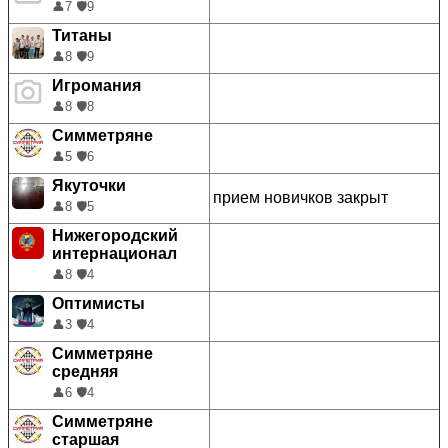
👤
7
🛡️
9
Титаны
👤
8
🛡️
9
Игромания
👤
8
🛡️
8
Симметряне
👤
5
🛡️
6
Якуточки
прием новичков закрыт
👤
8
🛡️
5
Нижегородский
интернационал
👤
8
🛡️
4
Оптимисты
👤
3
🛡️
4
Симметряне
средняя
👤
6
🛡️
4
Симметряне
старшая