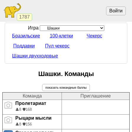
Войти
1787
Игра
Бразильские
100-клетки
Чекерс
Поддавки
Пул чекерс
Шашки двухходовые
Шашки. Команды
показать командные баллы
Команда
Приглашение
Пролетариат
👤
8
🛡️
168
Рыцари мысли
👤
8
🛡️
156