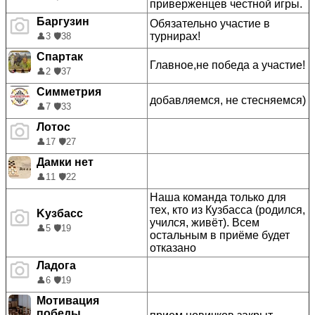
приверженцев честной игры.
Баргузин
Обязательно участие в
турнирах!
👤
3
🛡️
38
Спартак
Главное,не победа а участие!
👤
2
🛡️
37
Симметрия
добавляемся, не стесняемся)
👤
7
🛡️
33
Лотос
👤
17
🛡️
27
Дамки нет
👤
11
🛡️
22
Наша команда только для
тех, кто из Кузбасса (родился,
Kузбасс
учился, живёт). Всем
👤
5
🛡️
19
остальным в приёме будет
отказано
Ладога
👤
6
🛡️
19
Мотивация
победы