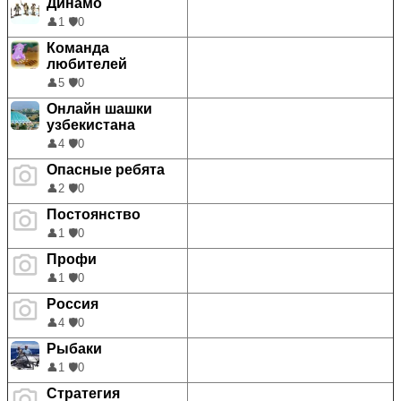
Динамо
👤
1
🛡️
0
Команда
любителей
👤
5
🛡️
0
Онлайн шашки
узбекистана
👤
4
🛡️
0
Опасные ребята
👤
2
🛡️
0
Постоянство
👤
1
🛡️
0
Профи
👤
1
🛡️
0
Россия
👤
4
🛡️
0
Рыбаки
👤
1
🛡️
0
Стратегия