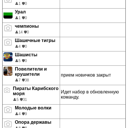
👤
1
🛡️
0
Урал
👤
1
🛡️
0
чемпионы
👤
14
🛡️
0
Шашечные тигры
👤
4
🛡️
0
Шашисты
👤
5
🛡️
0
Повелители и
крушители
прием новичков закрыт
👤
7
🛡️
38
Пираты Карибского
Идет набор в обновленную
моря
команду.
👤
5
🛡️
31
Молодые волки
👤
4
🛡️
9
Опора державы