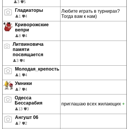
👤
3
🛡️
5
Гладиаторы
Любите играть в турнирах?
Тогда вам к нам)
👤
1
🛡️
4
Криворожские
вепри
👤
8
🛡️
4
Литвиновича
памяти
посвящается
👤
3
🛡️
4
Молодая_крепость
👤
1
🛡️
4
Умники
👤
7
🛡️
4
Одесса
Бессарабия
приглашаю всех жилающих
+
👤
13
🛡️
3
Ангушт 06
👤
7
🛡️
2