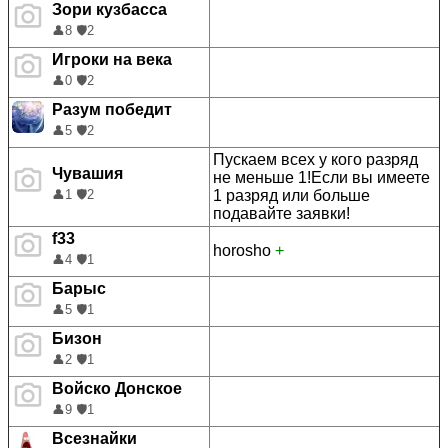
Зори кузбасса
👤
8
🛡️
2
Игроки на века
👤
0
🛡️
2
Разум победит
👤
5
🛡️
2
Пускаем всех у кого разряд
Чувашия
не меньше 1!Если вы имеете
1 разряд или больше
👤
1
🛡️
2
подавайте заявки!
f33
horosho
+
👤
4
🛡️
1
Барыс
👤
5
🛡️
1
Бизон
👤
2
🛡️
1
Войско Донское
👤
9
🛡️
1
Всезнайки