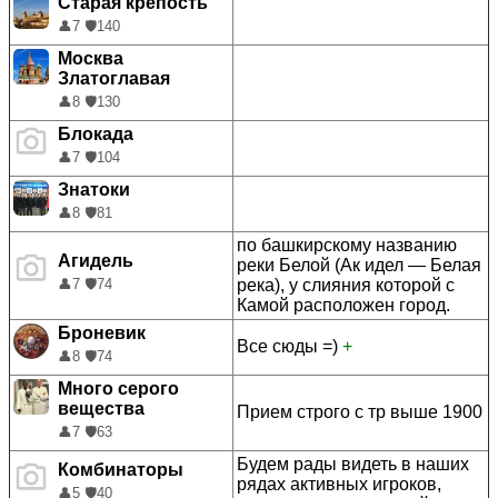
Старая крепость
👤
7
🛡️
140
Москва
Златоглавая
👤
8
🛡️
130
Блокада
👤
7
🛡️
104
Знатоки
👤
8
🛡️
81
по башкирскому названию
Агидель
реки Белой (Ак идел — Белая
река), у слияния которой с
👤
7
🛡️
74
Камой расположен город.
Броневик
Все сюды =)
+
👤
8
🛡️
74
Много серого
вещества
Прием строго с тр выше 1900
👤
7
🛡️
63
Будем рады видеть в наших
Комбинаторы
рядах активных игроков,
👤
5
🛡️
40