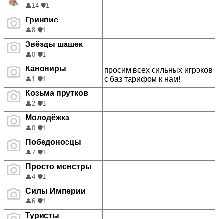
👤
14
🛡️
1
Гринпис
👤
8
🛡️
1
Звёзды шашек
👤
0
🛡️
1
Канониры
просим всех сильных игроков
с баз тарифом к нам!
👤
1
🛡️
1
Козьма прутков
👤
2
🛡️
1
Молодёжка
👤
0
🛡️
1
Победоносцы
👤
7
🛡️
1
Просто монстры
👤
4
🛡️
1
Силы Империи
👤
6
🛡️
1
Туристы