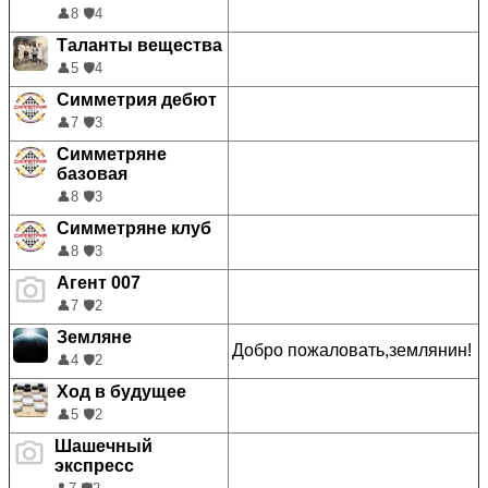
👤
8
🛡️
4
Таланты вещества
👤
5
🛡️
4
Симметрия дебют
👤
7
🛡️
3
Симметряне
базовая
👤
8
🛡️
3
Симметряне клуб
👤
8
🛡️
3
Агент 007
👤
7
🛡️
2
Земляне
Добро пожаловать,землянин!
👤
4
🛡️
2
Ход в будущее
👤
5
🛡️
2
Шашечный
экспресс