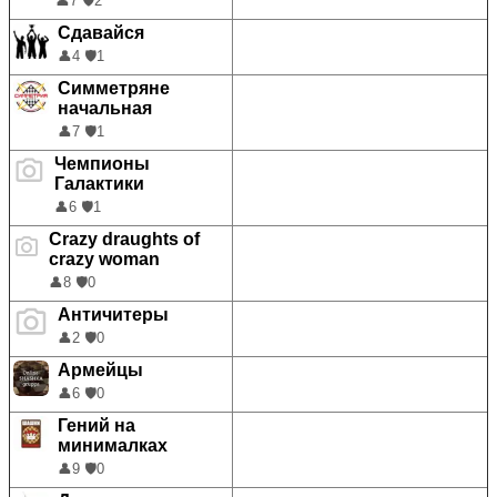
👤
7
🛡️
2
Сдавайся
👤
4
🛡️
1
Симметряне
начальная
👤
7
🛡️
1
Чемпионы
Галактики
👤
6
🛡️
1
Crazy draughts of
crazy woman
👤
8
🛡️
0
Античитеры
👤
2
🛡️
0
Армейцы
👤
6
🛡️
0
Гений на
минималках
👤
9
🛡️
0