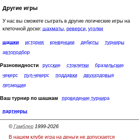
Другие игры
У нас вы сможете сыграть в другие логические игры на
клеточной доске:
шахматы
,
реверси
,
уголки
шашки
история
конвенции
дебюты
турниры
автоподбор
Разновидности
русские
стоклетки
бразильские
чекерс
пул-чекерс
поддавки
двухходовые
летающие
Ваш турнир по шашкам
проведение турнира
партнеры
©
Гамблер
1999-2026
В нашем клубе игра на деньги не допускается