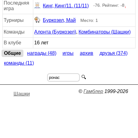
Последняя
-76. Рейтинг: -8
Кинг, Кинг/11. (11/11)
↓
игра
Турниры
Буркозел, Май
Место: 1
Команды
Алонта (Буркозел)
,
Комбинаторы (Шашки)
В клубе
16 лет
Общие
награды (48)
игры
архив
друзья (374)
команды (11)
🔍
©
Гамблер
1999-2026
Шашки