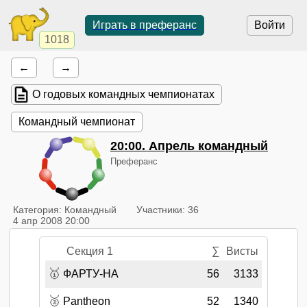
Играть в преферанс
Войти
1018
←
→
О годовых командных чемпионатах
Командный чемпионат
20:00
. Апрель командный
Преферанс
Категория: Командный
Участники: 36
4 апр 2008 20:00
Секция 1
∑
Висты
🥇
ФАРТУ-НА
56
3133
🥈
Pantheon
52
1340