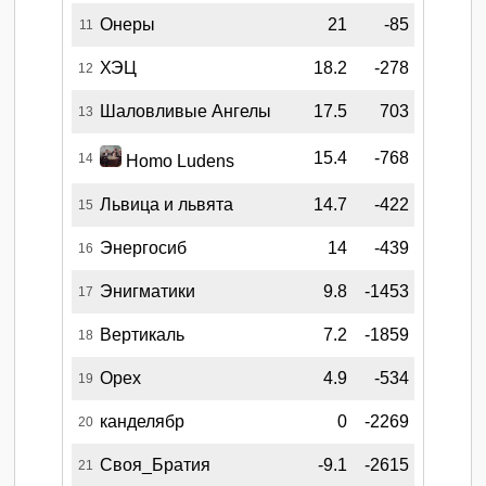
Онеры
21
-85
11
ХЭЦ
18.2
-278
12
Шаловливые Ангелы
17.5
703
13
15.4
-768
14
Homo Ludens
Львица и львята
14.7
-422
15
Энергосиб
14
-439
16
Энигматики
9.8
-1453
17
Вертикаль
7.2
-1859
18
Орех
4.9
-534
19
канделябр
0
-2269
20
Своя_Братия
-9.1
-2615
21