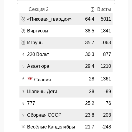
Секция 2
∑
Висты
🥇
«Пиковая_гвардия»
64.4
5011
🥈
Виртуозы
38.5
1841
🥉
Игруны
35.7
1063
220 Вольт
30.3
877
4
Авантюра
29.4
1210
5
28
1361
6
Славия
Шапины Дети
28
-89
7
777
25.2
76
8
Сборная СССР
23.8
203
9
Весёлые Канделябры
21.7
-248
10