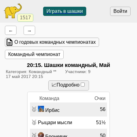
Играть в шашки
Войти
1517
←
→
О годовых командных чемпионатах
Командный чемпионат
20:15
. Шашки командный, Май
Категория: Командный **
Участники: 9
17 май 2017 20:15
📈Подробно
Команда
Очки
🥇
56
Ирбис
🥈
Рыцари мысли
51½
🥉
50
Броневик