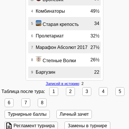
Комбинаторы
49½
4
34
5
Старая крепость
Пролетариат
32½
6
Марафон Абсолют 2017
27½
7
26½
8
Степные Волки
Баргузин
22
9
Записей в историю
: 2
Таблица после тура:
1
2
3
4
5
6
7
8
Турнирные баллы
Личный зачет
Регламент турнира
Замены в турнире