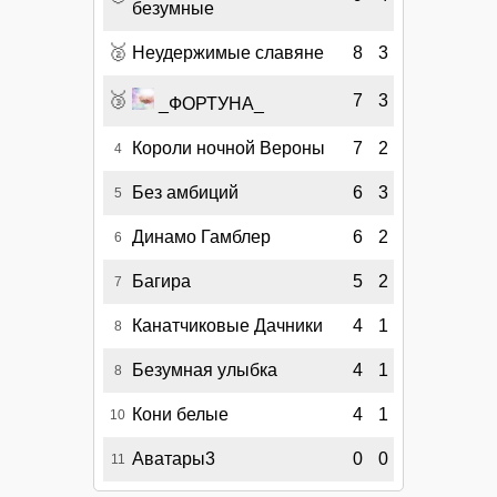
безумные
🥈
Неудержимые славяне
8
3
🥉
7
3
_ФОРТУНА_
Короли ночной Вероны
7
2
4
Без амбиций
6
3
5
Динамо Гамблер
6
2
6
Багира
5
2
7
Канатчиковые Дачники
4
1
8
Безумная улыбка
4
1
8
Кони белые
4
1
10
Аватары3
0
0
11