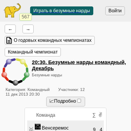
Играть в безумные нарды
Войти
567
←
→
О годовых командных чемпионатах
Командный чемпионат
20:30
. Безумные нарды командный,
Декабрь
Безумные нарды
Категория: Командный
Участники: 12
11 дек 2013 20:30
📈Подробно
✌
Команда
∑
Венсеремос
🥇
9
4