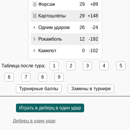
🥈
Форсаж
29
+89
🥉
Картошлёпы
29
+148
Одним ударом
26
-24
4
Рокамболь
12
-192
5
Камелот
0
-102
6
Таблица после тура:
1
2
3
4
5
6
7
8
9
Турнирные баллы
Замены в турнире
Играть в деберц в один удар
Деберц в один удар