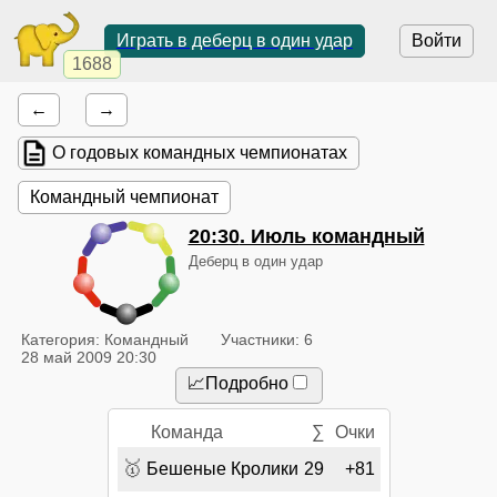
Играть в деберц в один удар
Войти
1688
←
→
О годовых командных чемпионатах
Командный чемпионат
20:30
. Июль командный
Деберц в один удар
Категория: Командный
Участники: 6
28 май 2009 20:30
📈Подробно
Команда
∑
Очки
🥇
Бешеные Кролики
29
+81