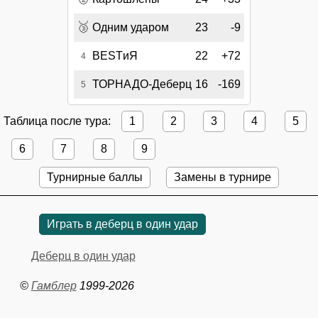
🥉
Одним ударом
23
-9
BESTиЯ
22
+72
4
ТОРНАДО-Деберц
16
-169
5
Таблица после тура:
1
2
3
4
5
6
7
8
9
Турнирные баллы
Замены в турнире
Играть в деберц в один удар
Деберц в один удар
©
Гамблер
1999-2026