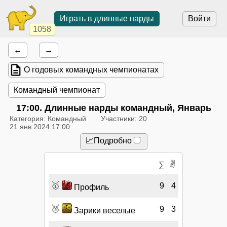
Играть в длинные нарды
Войти
1058
←
→
О годовых командных чемпионатах
Командный чемпионат
17:00
. Длинные нарды командный, Январь
Категория: Командный
Участники: 20
21 янв 2024 17:00
📈Подробно
✌
∑
🥇
9
4
Профиль
🥈
9
3
Зарики веселые