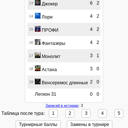
6
2
13
Джокер
4
2
14
Лори
4
2
15
ПРОФИ
4
2
16
Фантазеры
3
1
17
Монолит
3
0
18
Астана
2
0
19
Венсеремос длинные
Легион 31
0
0
Записей в историю
: 3
Таблица после тура:
1
2
3
4
5
Турнирные баллы
Замены в турнире