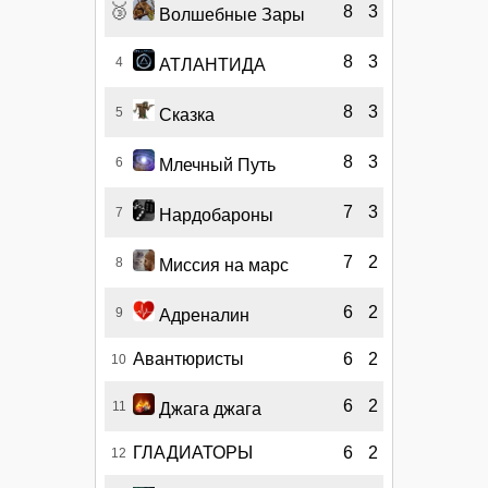
🥉
8
3
Волшебные Зары
8
3
4
АТЛАНТИДА
8
3
5
Сказка
8
3
6
Млечный Путь
7
3
7
Нардобароны
7
2
8
Миссия на марс
6
2
9
Адреналин
Авантюристы
6
2
10
6
2
11
Джага джага
ГЛАДИАТОРЫ
6
2
12