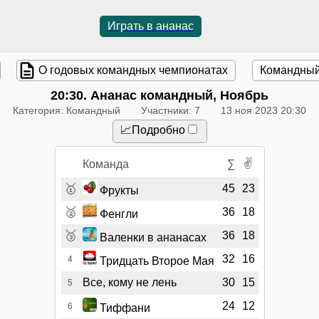
Играть в ананас
О годовых командных чемпионатах
Командный
20:30
. Ананас командный, Ноябрь
Категория: Командный
Участники: 7
13 ноя 2023 20:30
📈Подробно
✌
Команда
∑
🥇
45
23
Фрукты
🥈
36
18
Фенгли
🥉
36
18
Валенки в ананасах
32
16
4
Тридцать Второе Мая
Все, кому не лень
30
15
5
24
12
6
Тиффани