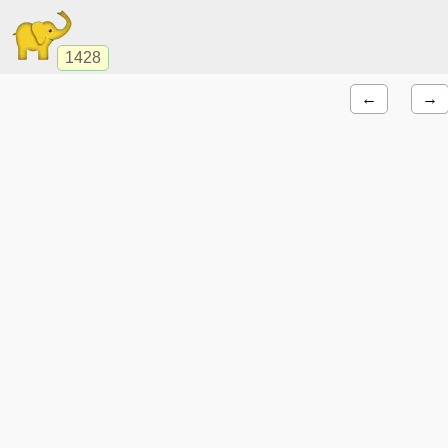
1428
←
→