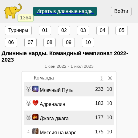
Играть в длинные нарды
Войти
1364
Турниры
01
02
03
04
05
06
07
08
09
10
Длинные нарды. Командный чемпионат 2022-
2023
1 сен 2022
-
1 июл 2023
Команда
∑
⚔
🥇
233
10
Млечный Путь
🥈
183
10
Адреналин
🥉
177
10
Джага джага
175
10
4
Миссия на марс