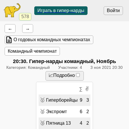
Играть в гипер-нарды
Войти
578
←
→
О годовых командных чемпионатах
Командный чемпионат
20:30
. Гипер-нарды командный, Ноябрь
Категория: Командный
Участники: 4
3 ноя 2021 20:30
📈Подробно
✌
∑
🥇
Гиперборейцы
9
3
🥈
Экспромт
6
2
🥉
Пятница 13
4
2