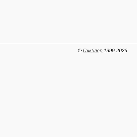
©
Гамблер
1999-2026