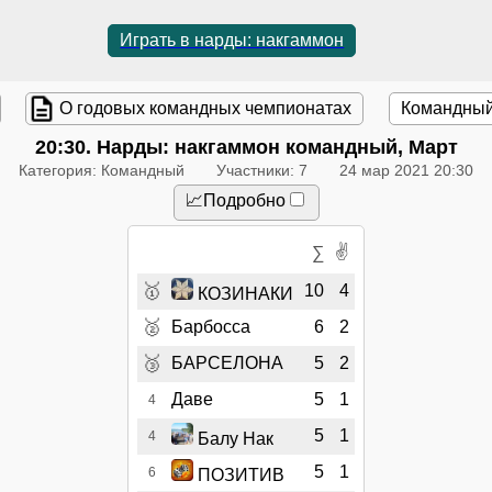
Играть в нарды: накгаммон
О годовых командных чемпионатах
Командный
20:30
. Нарды: накгаммон командный, Март
Категория: Командный
Участники: 7
24 мар 2021 20:30
📈Подробно
✌
∑
🥇
10
4
КОЗИНАКИ
🥈
Барбосса
6
2
🥉
БАРСЕЛОНА
5
2
Даве
5
1
4
5
1
4
Балу Нак
5
1
6
ПОЗИТИВ