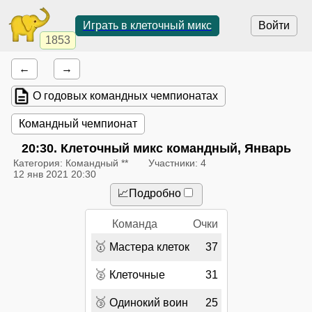
Играть в клеточный микс
Войти
1853
←
→
О годовых командных чемпионатах
Командный чемпионат
20:30
. Клеточный микс командный, Январь
Категория: Командный **
Участники: 4
12 янв 2021 20:30
📈Подробно
Команда
Очки
🥇
Мастера клеток
37
🥈
Клеточные
31
🥉
Одинокий воин
25