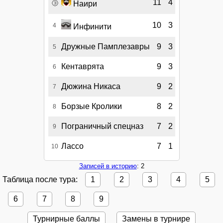
🥉
11
4
Наири
10
3
4
Инфинити
Дружные Памплезавры
9
3
5
Кентаврята
9
3
6
Дюжина Никаса
9
2
7
Борзые Кролики
8
2
8
Пограничный спецназ
7
2
9
Лассо
7
1
10
Записей в историю
: 2
Таблица после тура:
1
2
3
4
5
6
7
8
9
Турнирные баллы
Замены в турнире