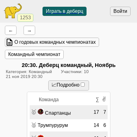
Играть в деберц
Войти
1253
←
→
О годовых командных чемпионатах
Командный чемпионат
20:30
. Деберц командный, Ноябрь
Категория: Командный
Участники: 10
21 ноя 2019 20:30
📈Подробно
✌
Команда
∑
🥇
17
7
Спартанцы
🥈
Трумпурурум
14
6