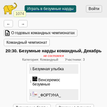
Играть в безумные нарды
Войти
1074
←
→
О годовых командных чемпионатах
Командный чемпионат
20:30
. Безумные нарды командный, Декабрь
не состоялся
Категория: Командный
Участники: 3
Безумная улыбка
1
Венсеремос
1
безумные
1
_ФОРТУНА_