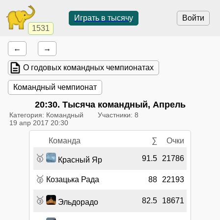
Играть в тысячу
Войти
1531
←
→
О годовых командных чемпионатах
Командный чемпионат
20:30
. Тысяча командный, Апрель
Категория: Командный
Участники: 8
19 апр 2017 20:30
Команда
∑
Очки
🥇
91.5
21786
Красный Яр
🥈
Козацька Рада
88
22193
🥉
82.5
18671
Эльдорадо