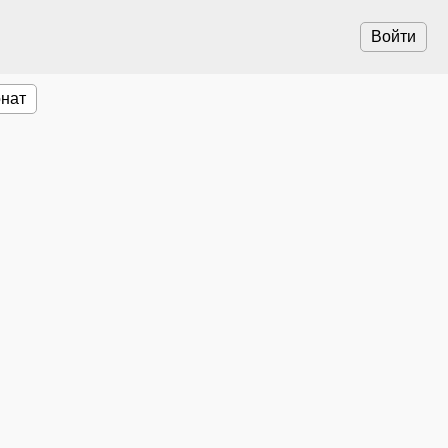
Войти
нат