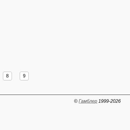
8
9
©
Гамблер
1999-2026