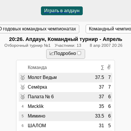
Играть в апдаун
О годовых командных чемпионатах
Командный чемпио
20:26
. Апдаун, Командный турнир - Апрель
Отборочный турнир №1
Участники: 13
8 апр 2007 20:26
📈Подробно
✌
Команда
∑
🥇
Молот Ведьм
37.5
7
🥈
Семёрка
37
7
🥉
Палата № 6
37
6
Мисklik
35
6
4
Мимино
33.5
6
5
ШАЛОМ
31
5
6