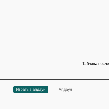
Таблица после
Играть в апдаун
Апдаун