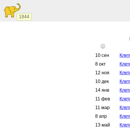
1844
🕝
10 сен
Клет
8 окт
Клет
12 ноя
Клет
10 дек
Клет
14 янв
Клет
11 фев
Клет
11 мар
Клет
8 апр
Клет
13 май
Клет