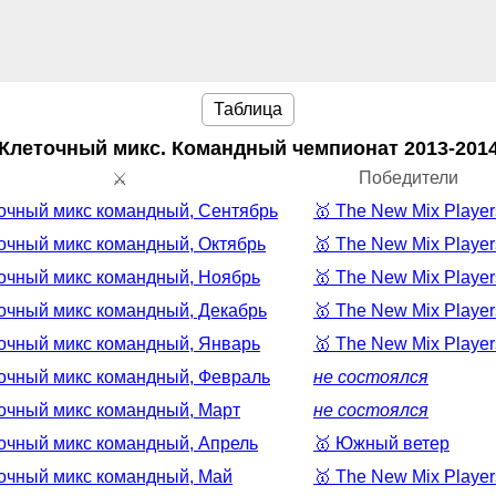
Таблица
Клеточный микс. Командный чемпионат
2013-201
Победители
⚔️
очный микс командный, Сентябрь
🥇
The New Mix Player
очный микс командный, Октябрь
🥇
The New Mix Player
очный микс командный, Ноябрь
🥇
The New Mix Player
очный микс командный, Декабрь
🥇
The New Mix Player
очный микс командный, Январь
🥇
The New Mix Player
очный микс командный, Февраль
не состоялся
очный микс командный, Март
не состоялся
очный микс командный, Апрель
🥇
Южный ветер
очный микс командный, Май
🥇
The New Mix Player