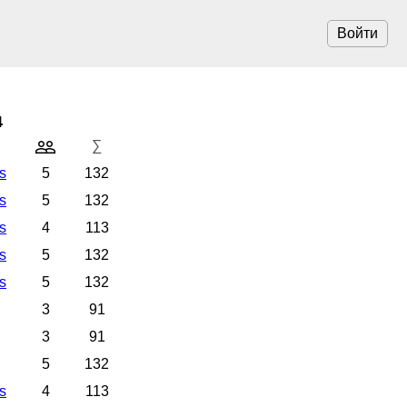
Войти
4
∑
s
5
132
s
5
132
s
4
113
s
5
132
s
5
132
3
91
3
91
5
132
s
4
113