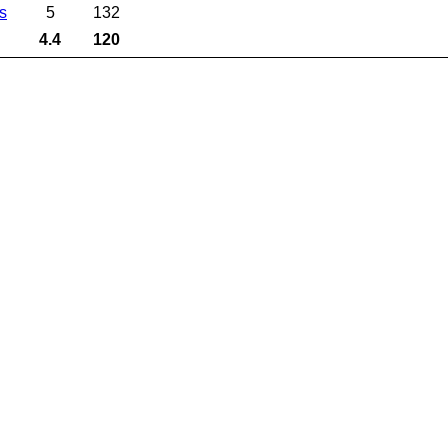
s
5
132
4.4
120