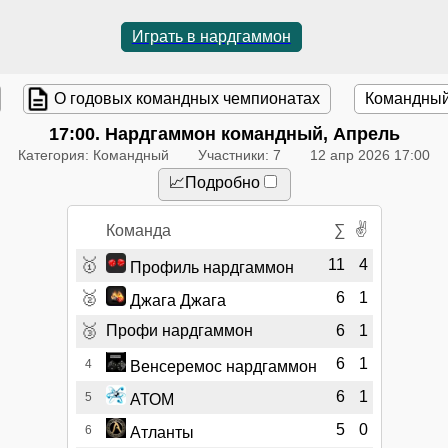
Играть в нардгаммон
О годовых командных чемпионатах
Командный
17:00
. Нардгаммон командный, Апрель
Категория: Командный
Участники: 7
12 апр 2026 17:00
📈Подробно
✌
Команда
∑
🥇
11
4
Профиль нардгаммон
🥈
6
1
Джага Джага
🥉
Профи нардгаммон
6
1
6
1
4
Венсеремос нардгаммон
6
1
5
АТОМ
5
0
6
Атланты