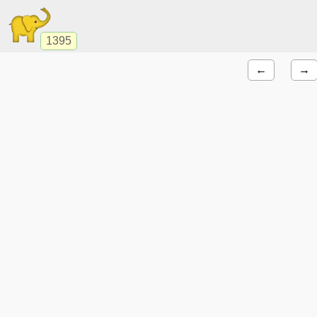
1395
←
→