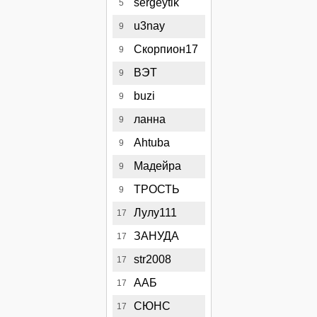
sergeytik
5
u3nay
9
Скорпион17
9
ВЭТ
9
buzi
9
ланна
9
Ahtuba
9
Мадейра
9
ТРОСТЬ
9
Лулу111
17
ЗАНУДА
17
str2008
17
ААБ
17
СЮНС
17