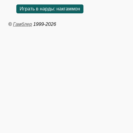
Играть в нарды: накгаммон
©
Гамблер
1999-2026