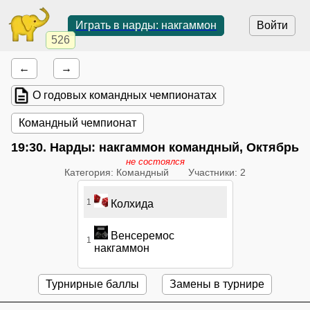
Играть в нарды: накгаммон
Войти
526
←
→
О годовых командных чемпионатах
Командный чемпионат
19:30
. Нарды: накгаммон командный, Октябрь
не состоялся
Категория: Командный
Участники: 2
1
Колхида
Венсеремос
1
накгаммон
Турнирные баллы
Замены в турнире