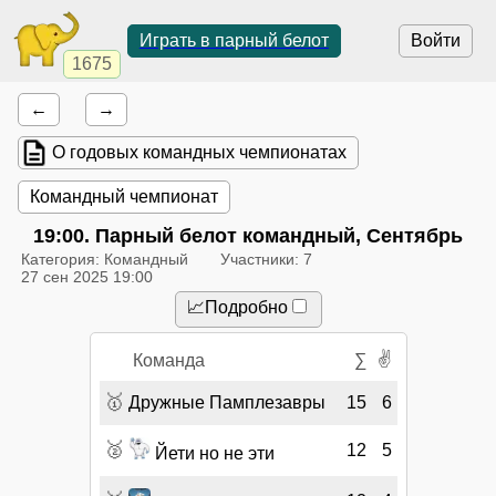
Играть в парный белот
Войти
1675
←
→
О годовых командных чемпионатах
Командный чемпионат
19:00
. Парный белот командный, Сентябрь
Категория: Командный
Участники: 7
27 сен 2025 19:00
📈Подробно
✌
Команда
∑
🥇
Дружные Памплезавры
15
6
🥈
12
5
Йети но не эти