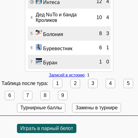
🥉
12
4
Интеса
Дед NuTo и банда
10
4
4
Кроликов
8
3
5
Болония
6
1
6
Буревестник
1
0
7
Буран
Записей в историю
: 1
Таблица после тура:
1
2
3
4
5
6
7
8
9
Турнирные баллы
Замены в турнире
Играть в парный белот