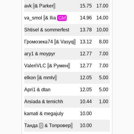
avk
& Parker
15.75
17.00
va_smol
& Ilia
GM
14.96
14.00
Shtisel & sommerfest
13.78
10.00
Громозека74
& Vasyq
13.12
8.00
агу1 & moypyr
12.77
7.00
ValeriVLC
& Румен
12.77
7.00
elkon
& mmlv
12.05
5.00
Apri1 & dtan
12.05
5.00
Arsiada & temichh
10.44
1.00
kamati & megajuly
10.00
Танда
0
& Топровер
10.00