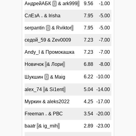
АндрейАБК
0
& ark999
9.56
-1.00
СлЕзА
& Irisha
7.95
-5.00
serpantin
0
& Rviktor
7.95
-5.00
седой_59 & Zev0009
7.23
-7.00
Andy_I & Промокашка
7.23
-7.00
Новичок
& Лори
6.88
-8.00
6.22
-10.00
Шукшин
0
& Maig
alex_74
& Si1ent
5.04
-14.00
Муркин & aleks2022
4.25
-17.00
Freeman
& РВС
3.54
-20.00
baatr
& ig_mih
2.89
-23.00