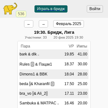
Играть в бридж
Войти
536
←
→
Февраль 2025
19:30
. Бридж, Лига
Участники: 33
20 фев 2025 19:30
Пара
VP
Импы
bark & dlk
19.85
41.00
18.37
30.00
Rules
0
& Пацак1
Dimons1 & BBK
18.04
28.00
beda
& Kharanfil
0
17.50
25.00
bra_vo
& Ali_2
17.11
23.00
Sambuka & MATPAC
16.46
20.00