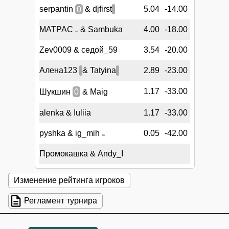
serpantin
0
& djfirst
5.04
-14.00
MATPAC
& Sambuka
4.00
-18.00
Zev0009 & седой_59
3.54
-20.00
Алена123
& Tatyina
2.89
-23.00
1.17
-33.00
Шукшин
0
& Maig
alenka & Iuliia
1.17
-33.00
pyshka & ig_mih
0.05
-42.00
Промокашка & Andy_I
Изменение рейтинга игроков
Регламент турнира