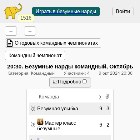
Играть в безумные нарды
Войти
1516
←
→
О годовых командных чемпионатах
Командный чемпионат
20:30
. Безумные нарды командный, Октябрь
Категория: Командный
Участники: 4
9 окт 2024 20:30
📈Подробно
✌
Команда
∑
🥇
Безумная улыбка
9
3
Мастер класс
🥈
6
2
безумные