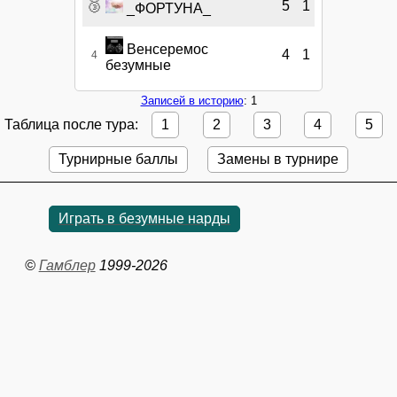
🥉
5
1
_ФОРТУНА_
Венсеремос
4
1
4
безумные
Записей в историю
: 1
Таблица после тура:
1
2
3
4
5
Турнирные баллы
Замены в турнире
Играть в безумные нарды
©
Гамблер
1999-2026