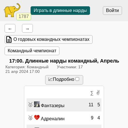
Играть в длинные нарды
Войти
1787
←
→
О годовых командных чемпионатах
Командный чемпионат
17:00
. Длинные нарды командный, Апрель
Категория: Командный
Участники: 17
21 апр 2024 17:00
📈Подробно
✌
∑
🥇
11
5
Фантазеры
🥈
9
4
Адреналин