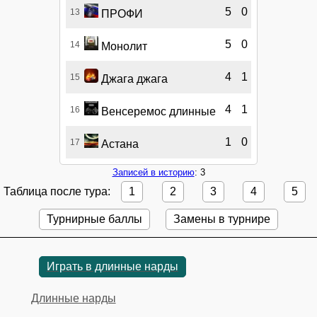
5
0
13
ПРОФИ
5
0
14
Монолит
4
1
15
Джага джага
4
1
16
Венсеремос длинные
1
0
17
Астана
Записей в историю
: 3
Таблица после тура:
1
2
3
4
5
Турнирные баллы
Замены в турнире
Играть в длинные нарды
Длинные нарды