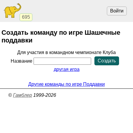
Войти
695
Создать команду по игре Шашечные
поддавки
Для участия в командном чемпионате Клуба
Название
Создать
другая игра
Другие команды по игре Поддавки
©
Гамблер
1999-2026