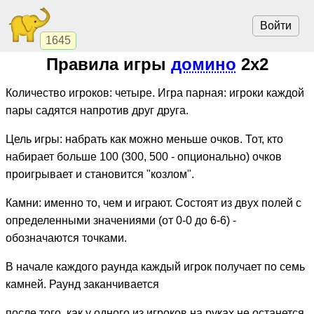
Войти
1645
Правила игры
домино
2х2
Количество игроков: четыре. Игра парная: игроки каждой
пары садятся напротив друг друга.
Цель игры: набрать как можно меньше очков. Тот, кто
набирает больше 100 (300, 500 - опционально) очков
проигрывает и становится "козлом".
Камни: именно то, чем и играют. Состоят из двух полей с
определенными значениями (от 0-0 до 6-6) -
обозначаются точками.
В начале каждого раунда каждый игрок получает по семь
камней. Раунд заканчивается
после того, как у одного из игроков на руках не останется