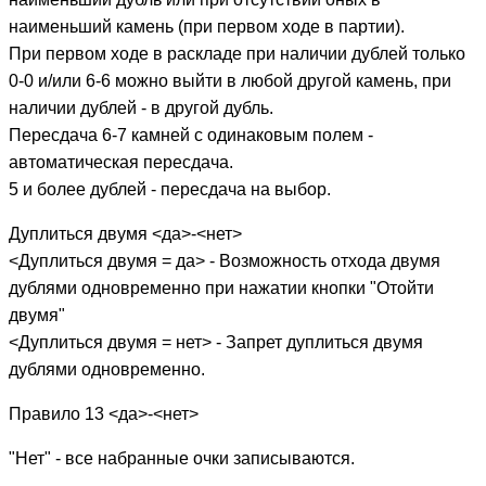
наименьший камень (при первом ходе в партии).
При первом ходе в раскладе при наличии дублей только
0-0 и/или 6-6 можно выйти в любой другой камень, при
наличии дублей - в другой дубль.
Пересдача 6-7 камней с одинаковым полем -
автоматическая пересдача.
5 и более дублей - пересдача на выбор.
Дуплиться двумя <да>-<нет>
<Дуплиться двумя = да> - Возможность отхода двумя
дублями одновременно при нажатии кнопки "Отойти
двумя"
<Дуплиться двумя = нет> - Запрет дуплиться двумя
дублями одновременно.
Правило 13 <да>-<нет>
"Нет" - все набранные очки записываются.